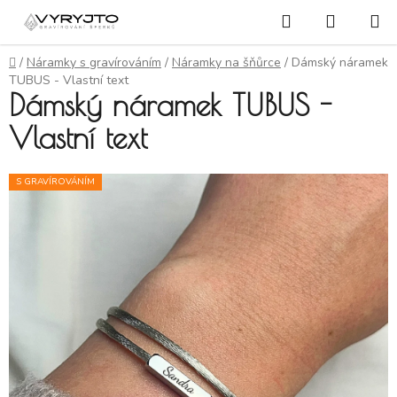
Přejít na obsah
Hledat
NÁKUP
Domů
/
Náramky s gravírováním
/
Náramky na šňůrce
/
Dámský náramek
TUBUS - Vlastní text
Dámský náramek TUBUS -
Vlastní text
S GRAVÍROVÁNÍM