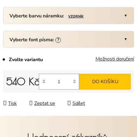
Vyberte barvu náramku:
VZORNÍK
Vyberte font písma:
?
Možnosti doručení
Zvolte variantu
540 Kč
DO KOŠÍKU
Měrná cena:
Tisk
Zeptat se
Sdílet