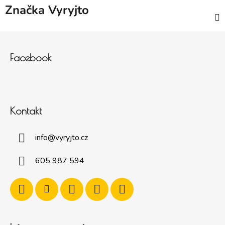
Značka
Vyryjto
Zápatí
Facebook
Kontakt
info
@
vyryjto.cz
605 987 594