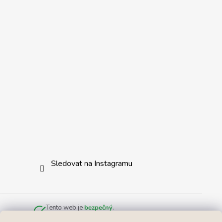
Sledovat na Instagramu
Tento web je
bezpečný
.
Zkontrolováno službou
Norton Safe Web
.