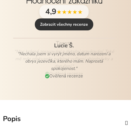
Hodnocení zákazníků
4,9
★★★★★
Zobrazit všechny recenze
Lucie Š.
"Nechala jsem si vyrýt jméno, datum narození a
obrys jezevčíka, kterého mám. Naprostá
spokojenost."
Ověřená recenze
Popis