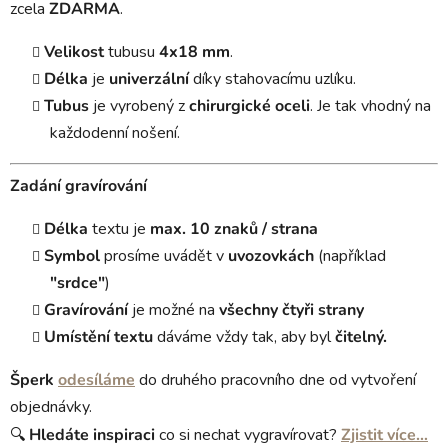
zcela
ZDARMA
.
Velikost
tubusu
4x18 mm
.
Délka
je
univerzální
díky stahovacímu uzlíku.
Tubus
je vyrobený z
chirurgické oceli
. Je tak vhodný na
každodenní nošení.
Zadání gravírování
Délka
textu je
max. 10 znaků / strana
Symbol
prosíme uvádět v
uvozovkách
(například
"srdce"
)
Gravírování
je možné na
všechny čtyři strany
Umístění textu
dáváme vždy tak, aby byl
čitelný.
Šperk
odesíláme
do druhého pracovního dne od vytvoření
objednávky.
🔍
Hledáte
inspiraci
co si nechat vygravírovat?
Zjistit více…