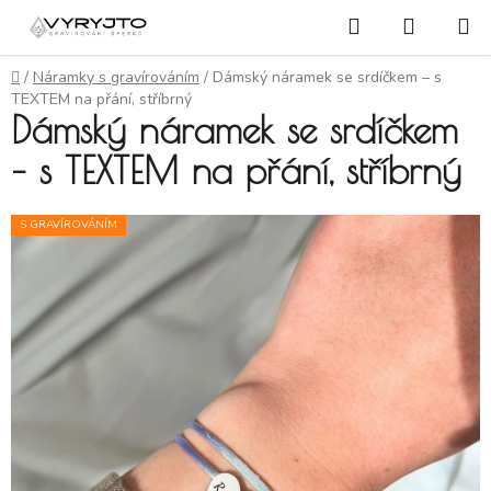
Přejít na obsah
Hledat
NÁKUP
Domů
/
Náramky s gravírováním
/
Dámský náramek se srdíčkem – s
TEXTEM na přání, stříbrný
Dámský náramek se srdíčkem
– s TEXTEM na přání, stříbrný
S GRAVÍROVÁNÍM