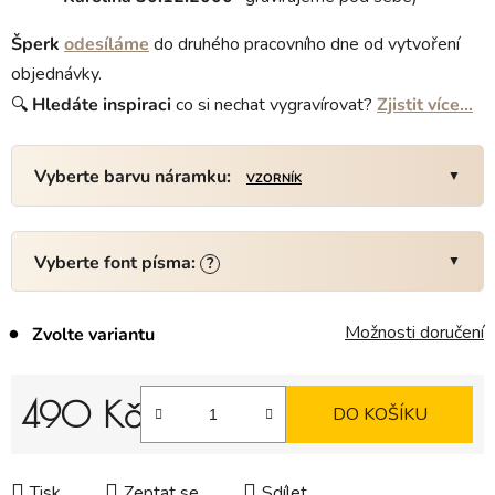
Šperk
odesíláme
do druhého pracovního dne od vytvoření
objednávky.
🔍
Hledáte
inspiraci
co si nechat vygravírovat?
Zjistit více…
Vyberte barvu náramku:
VZORNÍK
Vyberte font písma:
?
Možnosti doručení
Zvolte variantu
490 Kč
DO KOŠÍKU
Měrná cena:
Tisk
Zeptat se
Sdílet