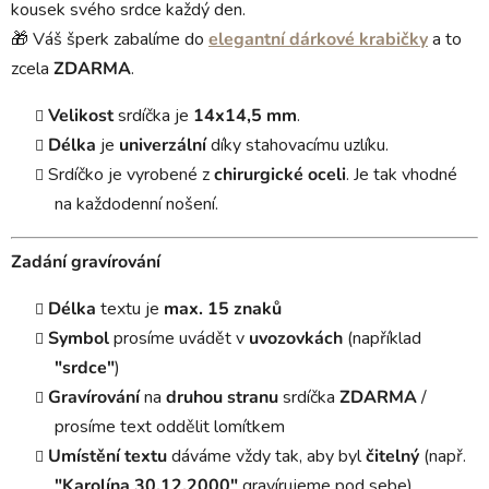
kousek svého srdce každý den.
🎁 Váš šperk zabalíme do
elegantní dárkové krabičky
a to
zcela
ZDARMA
.
Velikost
srdíčka je
14x14,5 mm
.
Délka
je
univerzální
díky stahovacímu uzlíku.
Srdíčko je vyrobené z
chirurgické oceli
. Je tak vhodné
na každodenní nošení.
Zadání gravírování
Délka
textu je
max. 15 znaků
Symbol
prosíme uvádět v
uvozovkách
(například
"srdce"
)
Gravírování
na
druhou stranu
srdíčka
ZDARMA
/
prosíme text oddělit lomítkem
Umístění textu
dáváme vždy tak, aby byl
čitelný
(např.
"Karolína 30.12.2000"
gravírujeme pod sebe)