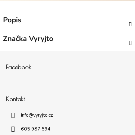
Popis
Značka
Vyryjto
Zápatí
Facebook
Kontakt
info
@
vyryjto.cz
605 987 594