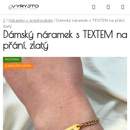
Přejít na obsah
Hledat
NÁKUP
Domů
/
Náramky s gravírováním
/
Dámský náramek s TEXTEM na přání,
zlatý
Dámský náramek s TEXTEM na
přání, zlatý
NOVINKA
S GRAVÍROVÁNÍM