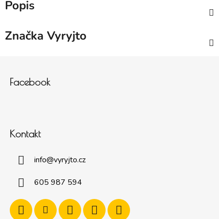
Popis
Značka
Vyryjto
Zápatí
Facebook
Kontakt
info
@
vyryjto.cz
605 987 594