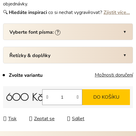
objednávky.
🔍
Hledáte
inspiraci
co si nechat vygravírovat?
Zjistit více…
Vyberte font písma:
?
Řetízky & doplňky
Možnosti doručení
Zvolte variantu
600 Kč
DO KOŠÍKU
Měrná cena:
Tisk
Zeptat se
Sdílet