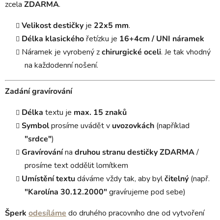
zcela
ZDARMA
.
Velikost destičky
je
22x5 mm
.
Délka
klasického
řetízku je
16+4cm / UNI náramek
Náramek je vyrobený z
chirurgické oceli
. Je tak vhodný
na každodenní nošení.
Zadání gravírování
Délka
textu je
max. 15 znaků
Symbol
prosíme uvádět v
uvozovkách
(například
"srdce"
)
Gravírování
na
druhou stranu destičky
ZDARMA
/
prosíme text oddělit lomítkem
Umístění textu
dáváme vždy tak, aby byl
čitelný
(např.
"Karolína 30.12.2000"
gravírujeme pod sebe)
Šperk
odesíláme
do druhého pracovního dne od vytvoření