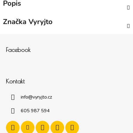
Popis
Značka
Vyryjto
Zápatí
Facebook
Kontakt
info
@
vyryjto.cz
605 987 594