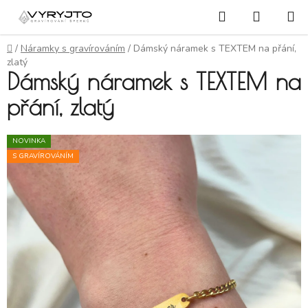
Přejít na obsah
Hledat
NÁKUP
Domů
/
Náramky s gravírováním
/
Dámský náramek s TEXTEM na přání,
zlatý
Dámský náramek s TEXTEM na
přání, zlatý
NOVINKA
S GRAVÍROVÁNÍM