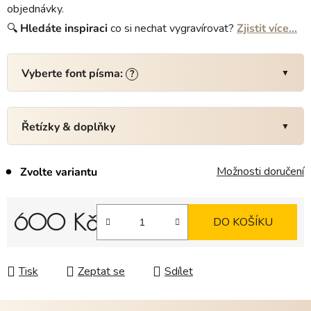
objednávky.
🔍
Hledáte
inspiraci
co si nechat vygravírovat?
Zjistit více…
Vyberte font písma:
?
Řetízky & doplňky
Možnosti doručení
Zvolte variantu
600 Kč
DO KOŠÍKU
Měrná cena:
Tisk
Zeptat se
Sdílet