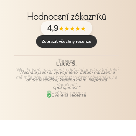
Hodnocení zákazníků
4,9
★★★★★
Zobrazit všechny recenze
Lucie Š.
"Nechala jsem si vyrýt jméno, datum narození a
obrys jezevčíka, kterého mám. Naprostá
spokojenost."
Ověřená recenze