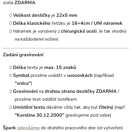
zcela
ZDARMA
.
Velikost destičky
je
22x5 mm
.
Délka
klasického
řetízku je
16+4cm / UNI náramek
Náramek je vyrobený z
chirurgické oceli
. Je tak vhodný
na každodenní nošení.
Zadání gravírování
Délka
textu je
max. 15 znaků
Symbol
prosíme uvádět v
uvozovkách
(například
"srdce"
)
Gravírování
na
druhou stranu destičky
ZDARMA
/
prosíme text oddělit lomítkem
Umístění textu
dáváme vždy tak, aby byl
čitelný
(např.
"Karolína 30.12.2000"
gravírujeme pod sebe)
Šperk
odesíláme
do druhého pracovního dne od vytvoření