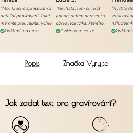
"Moc krásné zpracování a
"Nechala jsem si vyrýt
"Rychlé dod
detailní gravírování. Také
jméno, datum narození a
zpracování
mě mile překvapila rychlost
obrys jezevčíka, kterého
náhrdelník
vyřízení objednávky a
mám. Naprostá
všem."
Ověřená recenze
Ověřená recenze
Ověřená
doručení."
spokojenost."
Popis
Značka
Vyryjto
Jak zadat text pro gravírování?