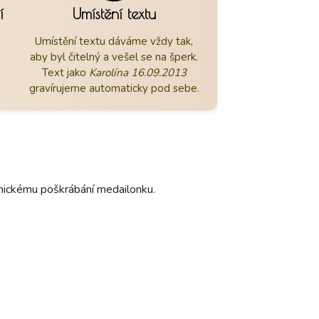
í
Umístění textu
u
Umístění textu dáváme vždy tak,
aby byl čitelný a vešel se na šperk.
Text jako
Karolína 16.09.2013
gravírujeme automaticky pod sebe.
hanickému poškrábání medailonku.