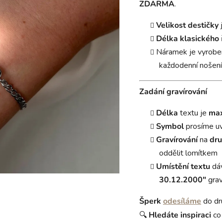
ZDARMA
.
Velikost destičky
Délka
klasického
Náramek je vyrobe
každodenní nošení
Zadání gravírování
Délka
textu je
max
Symbol
prosíme u
Gravírování
na
dru
oddělit lomítkem
Umístění textu
dá
30.12.2000"
grav
Šperk
odesíláme
do dr
🔍
Hledáte
inspiraci
co 