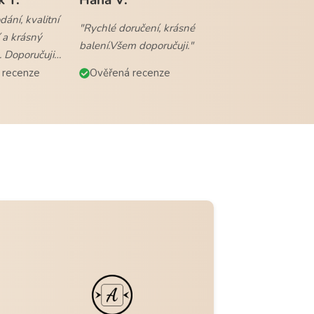
ání, kvalitní
"Rychlé doručení, krásné
 a krásný
balení.Všem doporučuji."
. Doporučuji
 recenze
Ověřená recenze