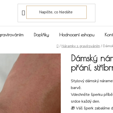
gravírováním
Doplňky
Hodnocení eshopu
Kont
Domů
/
Náramky s gravírováním
/
Dámsk
Dámský nár
přání, stříb
Stylový dámský náramek 
barvě.
Vdechněte šperku příbě
srdce každý den.
🎁 Váš šperk zabalíme 