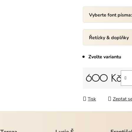
Vyberte font písma
Řetízky & doplňky
Zvolte variantu
600 Kč
Měrná cena:
Tisk
Zeptat s
Tereza
Lucie Š.
Františe