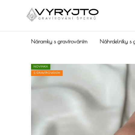
Přejít na obsah
Náramky s gravírováním
Náhrdelníky s 
NOVINKA
S GRAVÍROVÁNÍM