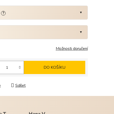
:
?
Možnosti doručení
DO KOŠÍKU
e
Sdílet
k T.
Hana V.