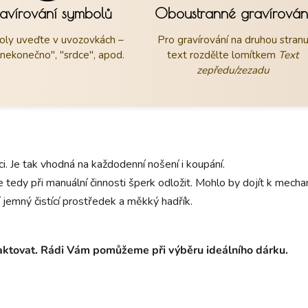
avírování symbolů
Oboustranné gravírován
ly uveďte v uvozovkách –
Pro gravírování na druhou stran
"nekonečno", "srdce", apod.
text rozdělte lomítkem
Text
zepředu/zezadu
aci. Je tak vhodná na každodenní nošení i koupání.
 tedy při manuální činnosti šperk odložit. Mohlo by dojít k mec
 jemný čistící prostředek a měkký hadřík.
taktovat. Rádi Vám pomůžeme při výběru ideálního dárku.