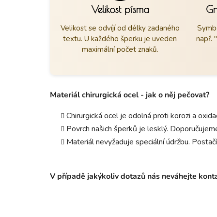
Velikost písma
Gr
Velikost se odvíjí od délky zadaného
Symbo
textu. U každého šperku je uveden
např. 
maximální počet znaků.
Materiál chirurgická ocel - jak o něj pečovat?
Chirurgická ocel je odolná proti korozi a oxid
Povrch našich šperků je lesklý. Doporučujeme
Materiál nevyžaduje speciální údržbu. Postačí
V případě jakýkoliv dotazů nás neváhejte kon