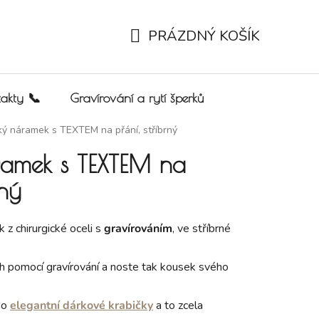
PRÁZDNÝ KOŠÍK
NÁKUPNÍ KOŠÍK
akty 📞
Gravírování a rytí šperků
ý náramek s TEXTEM na přání, stříbrný
amek s TEXTEM na
rný
z chirurgické oceli s
gravírováním
, ve stříbrné
h pomocí gravírování a noste tak kousek svého
do
elegantní dárkové krabičky
a to zcela