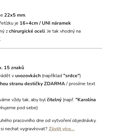
je
22x5 mm
.
řetízku je
16+4cm / UNI náramek
ný z
chirurgické oceli
. Je tak vhodný na
.
. 15 znaků
vádět v
uvozovkách
(například
"srdce"
)
hou stranu destičky
ZDARMA
/ prosíme text
váme vždy tak, aby byl
čitelný
(např.
"Karolína
írujeme pod sebe)
uhého pracovního dne od vytvoření objednávky.
si nechat vygravírovat?
Zjistit více…