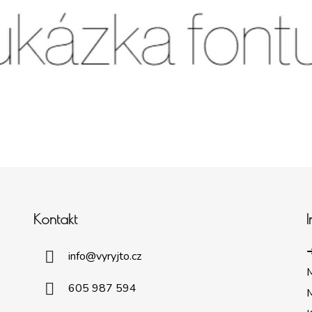
Kontakt
➜
info
@
vyryjto.cz
605 987 594
M