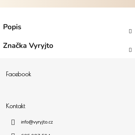
Popis
Značka
Vyryjto
Zápatí
Facebook
Kontakt
info
@
vyryjto.cz