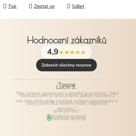
Tisk
Zeptat se
Sdílet
Hodnocení zákazníků
4,9
★★★★★
Zobrazit všechny recenze
Lucie Š.
"Nechala jsem si vyrýt jméno, datum narození a
obrys jezevčíka, kterého mám. Naprostá
spokojenost."
Ověřená recenze