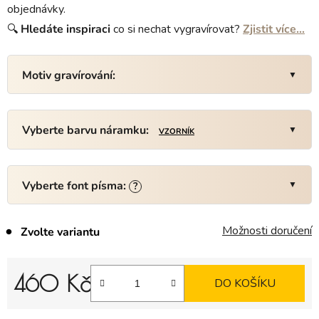
objednávky.
🔍
Hledáte
inspiraci
co si nechat vygravírovat?
Zjistit více…
Motiv gravírování:
Vyberte barvu náramku:
VZORNÍK
Vyberte font písma:
?
Možnosti doručení
Zvolte variantu
460 Kč
DO KOŠÍKU
Měrná cena: