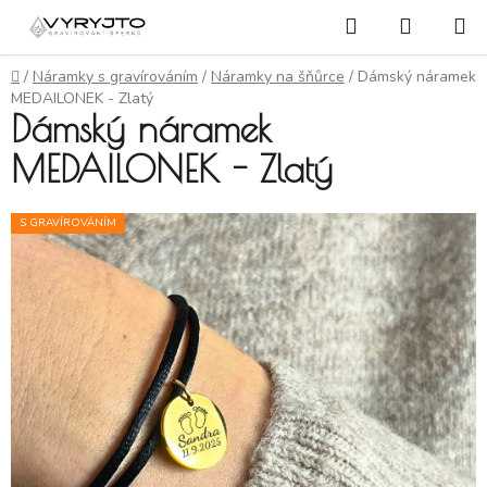
Přejít na obsah
Hledat
NÁKUP
Domů
/
Náramky s gravírováním
/
Náramky na šňůrce
/
Dámský náramek
MEDAILONEK - Zlatý
Dámský náramek
MEDAILONEK - Zlatý
S GRAVÍROVÁNÍM