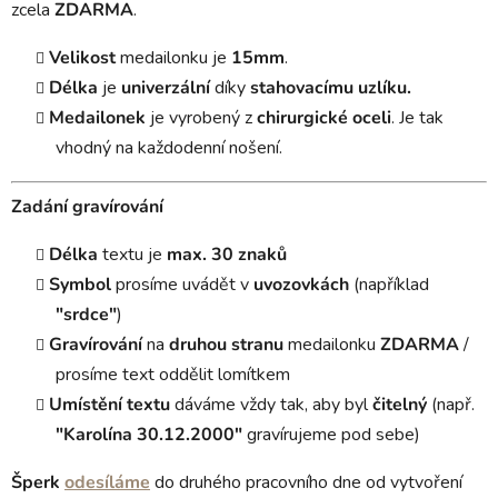
zcela
ZDARMA
.
Velikost
medailonku je
15mm
.
Délka
je
univerzální
díky
stahovacímu uzlíku.
Medailonek
je vyrobený z
chirurgické oceli
. Je tak
vhodný na každodenní nošení.
Zadání gravírování
Délka
textu je
max. 30 znaků
Symbol
prosíme uvádět v
uvozovkách
(například
"srdce"
)
Gravírování
na
druhou stranu
medailonku
ZDARMA
/
prosíme text oddělit lomítkem
Umístění textu
dáváme vždy tak, aby byl
čitelný
(např.
"Karolína 30.12.2000"
gravírujeme pod sebe)
Šperk
odesíláme
do druhého pracovního dne od vytvoření