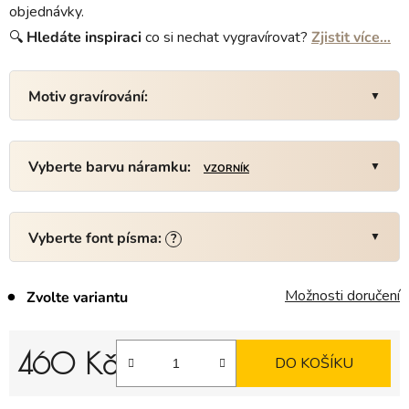
objednávky.
🔍
Hledáte
inspiraci
co si nechat vygravírovat?
Zjistit více…
Motiv gravírování:
Vyberte barvu náramku:
VZORNÍK
Vyberte font písma:
?
Možnosti doručení
Zvolte variantu
460 Kč
DO KOŠÍKU
Měrná cena: