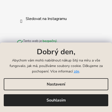
Sledovat na Instagramu
Tento web je
bezpečný
.
Zkontrolováno službou
Norton Safe Web
.
Dobrý den,
Abychom vám mohli nabídnout nákup šitý na míru a vše
fungovalo, jak má, používáme soubory cookie. Děkujeme za
pochopení. Více informací
zde
.
Odkazy
▲
Náhrdelníky k narození miminka
Náramky k narození mimink
Nastavení
Vytvořil Shoptet
Souhlasím
Copyright 2026
VYRYJTO | Gravírování šperků
. Všechna
práva vyhrazena.