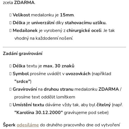
zcela
ZDARMA
.
Velikost
medailonku je
15mm
.
Délka
je
univerzální
díky
stahovacímu uzlíku.
Medailonek
je vyrobený z
chirurgické oceli
. Je tak
vhodný na každodenní nošení.
Zadání gravírování
Délka
textu je
max. 30 znaků
Symbol
prosíme uvádět v
uvozovkách
(například
"srdce"
)
Gravírování
na
druhou stranu
medailonku
ZDARMA
/
prosíme text oddělit lomítkem
Umístění textu
dáváme vždy tak, aby byl
čitelný
(např.
"Karolína 30.12.2000"
gravírujeme pod sebe)
Šperk
odesíláme
do druhého pracovního dne od vytvoření