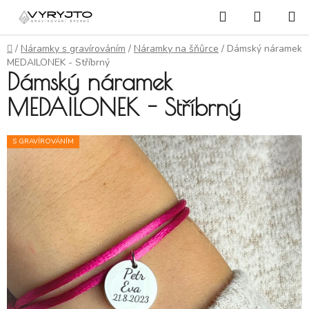
Přejít na obsah
Hledat
NÁKUP
Domů
/
Náramky s gravírováním
/
Náramky na šňůrce
/
Dámský náramek
MEDAILONEK - Stříbrný
Dámský náramek
MEDAILONEK - Stříbrný
S GRAVÍROVÁNÍM