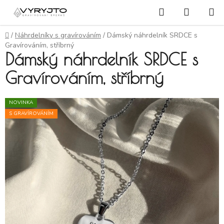
Přejít na obsah
Hledat
NÁKUP
Domů
/
Náhrdelníky s gravírováním
/
Dámský náhrdelník SRDCE s
Gravírováním, stříbrný
Dámský náhrdelník SRDCE s
Gravírováním, stříbrný
NOVINKA
S GRAVÍROVÁNÍM