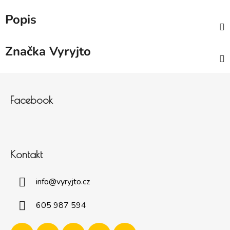
Popis
Značka
Vyryjto
Zápatí
Facebook
Kontakt
info
@
vyryjto.cz
605 987 594