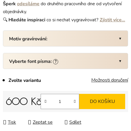
Šperk
odesíláme
do druhého pracovního dne od vytvoření
objednávky.
🔍
Hledáte
inspiraci
co si nechat vygravírovat?
Zjistit více…
Motiv gravírování:
Vyberte font písma:
?
Možnosti doručení
Zvolte variantu
600 Kč
DO KOŠÍKU
Měrná cena:
Tisk
Zeptat se
Sdílet