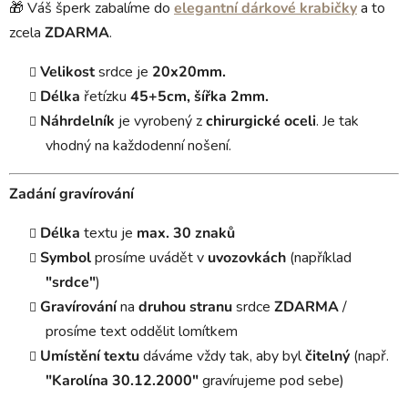
🎁 Váš šperk zabalíme do
elegantní dárkové krabičky
a to
zcela
ZDARMA
.
Velikost
srdce je
20x20mm.
Délka
řetízku
45+5cm, šířka 2mm.
Náhrdelník
je vyrobený z
chirurgické oceli
. Je tak
vhodný na každodenní nošení.
Zadání gravírování
Délka
textu je
max. 30 znaků
Symbol
prosíme uvádět v
uvozovkách
(například
"srdce"
)
Gravírování
na
druhou stranu
srdce
ZDARMA
/
prosíme text oddělit lomítkem
Umístění textu
dáváme vždy tak, aby byl
čitelný
(např.
"Karolína 30.12.2000"
gravírujeme pod sebe)