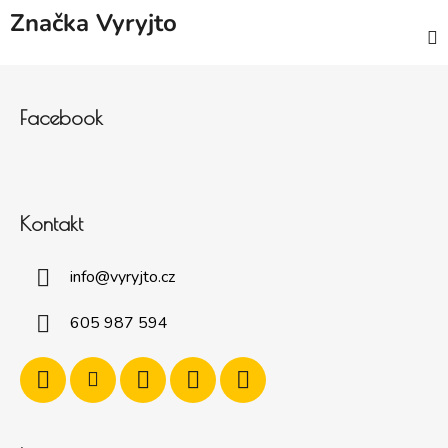
Značka
Vyryjto
Zápatí
Facebook
Kontakt
info
@
vyryjto.cz
605 987 594