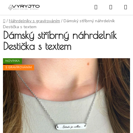
Přejít na obsah
Hledat
NÁKUP
Domů
/
Náhrdelníky s gravírováním
/
Dámský stříbrný náhrdelník
Destička s textem
Dámský stříbrný náhrdelník
Destička s textem
NOVINKA
S GRAVÍROVÁNÍM