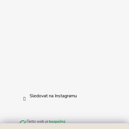
Sledovat na Instagramu
Tento web je
bezpečný
.
Zkontrolováno službou
Norton Safe Web
.