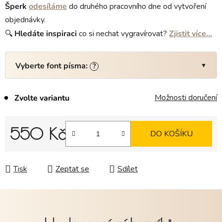
Šperk
odesíláme
do druhého pracovního dne od vytvoření
objednávky.
🔍
Hledáte
inspiraci
co si nechat vygravírovat?
Zjistit více…
Vyberte font písma:
?
Možnosti doručení
Zvolte variantu
550 Kč
DO KOŠÍKU
Měrná cena:
Tisk
Zeptat se
Sdílet