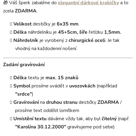
🎁 Váš šperk zabalíme do
elegantní dárkové krabičky
a to
zcela
ZDARMA
.
Velikost
destičky je
6x35 mm
.
Délka
náhrdelníku je
45+5cm, šíře
řetízku
1,5mm.
Náhrdelník
je vyrobený z
chirurgické oceli
. Je tak
vhodný na každodenní nošení.
Zadání gravírování
Délka
textu je
max. 15 znaků
Symbol
prosíme uvádět v
uvozovkách
(například
"srdce"
)
Gravírování
na
druhou stranu
destičky
ZDARMA
/
prosíme text oddělit lomítkem
Umístění textu
dáváme vždy tak, aby byl
čitelný
(např.
"Karolína 30.12.2000"
gravírujeme pod sebe)