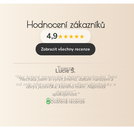
Hodnocení zákazníků
4,9
★★★★★
Zobrazit všechny recenze
Lucie Š.
"Nechala jsem si vyrýt jméno, datum narození a
obrys jezevčíka, kterého mám. Naprostá
spokojenost."
Ověřená recenze