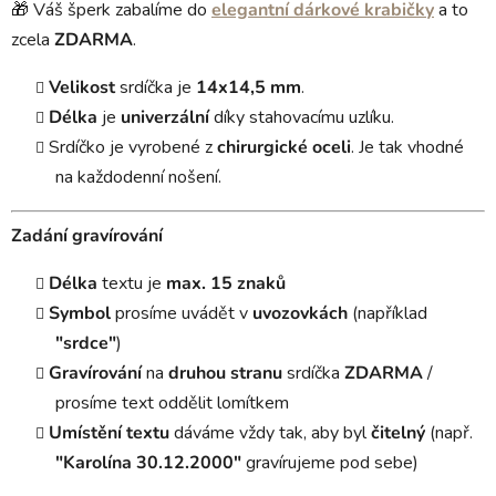
🎁 Váš šperk zabalíme do
elegantní dárkové krabičky
a to
zcela
ZDARMA
.
Velikost
srdíčka je
14x14,5 mm
.
Délka
je
univerzální
díky stahovacímu uzlíku.
Srdíčko je vyrobené z
chirurgické oceli
. Je tak vhodné
na každodenní nošení.
Zadání gravírování
Délka
textu je
max. 15 znaků
Symbol
prosíme uvádět v
uvozovkách
(například
"srdce"
)
Gravírování
na
druhou stranu
srdíčka
ZDARMA
/
prosíme text oddělit lomítkem
Umístění textu
dáváme vždy tak, aby byl
čitelný
(např.
"Karolína 30.12.2000"
gravírujeme pod sebe)