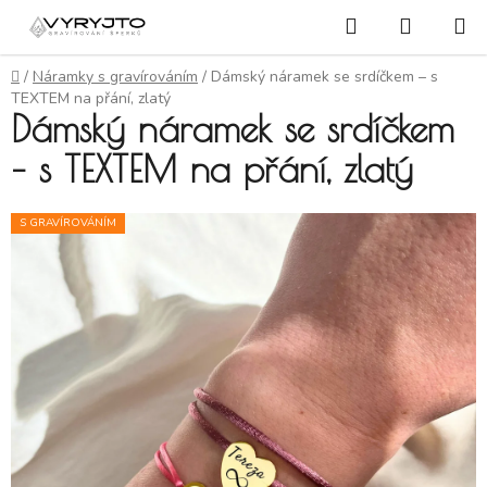
Přejít na obsah
Hledat
NÁKUP
Domů
/
Náramky s gravírováním
/
Dámský náramek se srdíčkem – s
TEXTEM na přání, zlatý
Dámský náramek se srdíčkem
– s TEXTEM na přání, zlatý
S GRAVÍROVÁNÍM