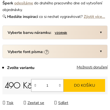
Šperk
odesíláme
do druhého pracovního dne od vytvoření
objednávky.
🔍
Hledáte
inspiraci
co si nechat vygravírovat?
Zjistit více…
Vyberte barvu náramku:
VZORNÍK
Vyberte font písma:
?
Možnosti doručení
Zvolte variantu
490 Kč
DO KOŠÍKU
Měrná cena:
Tisk
Zeptat se
Sdílet