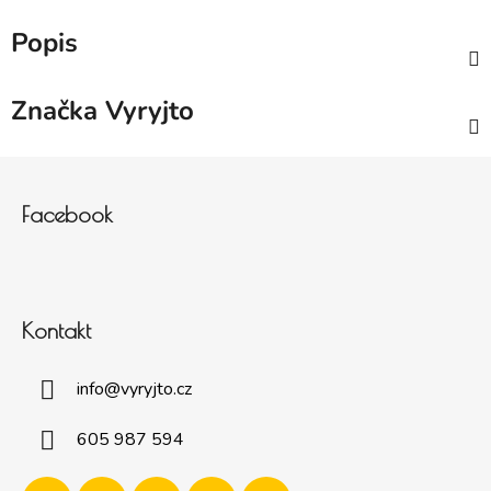
Popis
Značka
Vyryjto
Zápatí
Facebook
Kontakt
info
@
vyryjto.cz
605 987 594