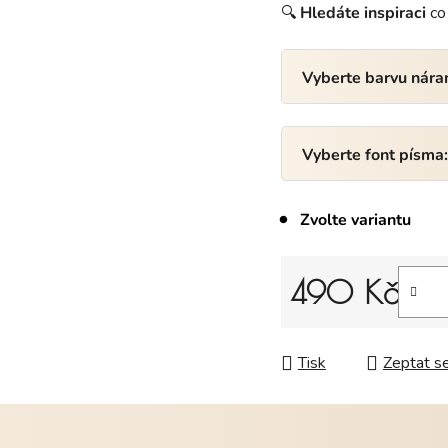
🔍
Hledáte
inspiraci
co 
Vyberte barvu nár
Vyberte font písma
Zvolte variantu
490 Kč
Měrná cena:
Tisk
Zeptat s