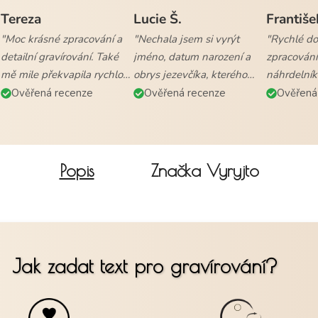
Tereza
Lucie Š.
Františe
"Moc krásné zpracování a
"Nechala jsem si vyrýt
"Rychlé dod
detailní gravírování. Také
jméno, datum narození a
zpracování
mě mile překvapila rychlost
obrys jezevčíka, kterého
náhrdelník
vyřízení objednávky a
mám. Naprostá
všem."
Ověřená recenze
Ověřená recenze
Ověřená
doručení."
spokojenost."
Popis
Značka
Vyryjto
Jak zadat text pro gravírování?