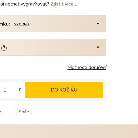
si nechat vygravírovat?
Zjistit více…
amku:
VZORNÍK
:
?
Možnosti doručení
DO KOŠÍKU
e
Sdílet