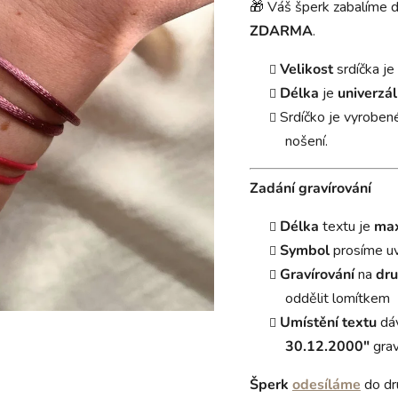
🎁 Váš šperk zabalíme 
ZDARMA
.
Velikost
srdíčka je
Délka
je
univerzál
Srdíčko je vyroben
nošení.
Zadání gravírování
Délka
textu je
max
Symbol
prosíme u
Gravírování
na
dru
oddělit lomítkem
Umístění textu
dá
30.12.2000"
grav
Šperk
odesíláme
do dr