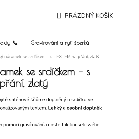
PRÁZDNÝ KOŠÍK
NÁKUPNÍ KOŠÍK
akty 📞
Gravírování a rytí šperků
ý náramek se srdíčkem – s TEXTEM na přání, zlatý
amek se srdíčkem – s
řání, zlatý
ité saténové šňůrce doplněný o srdíčko ve
sonalizovaným textem.
Lehký
a
osobní doplněk
h pomocí gravírování a noste tak kousek svého