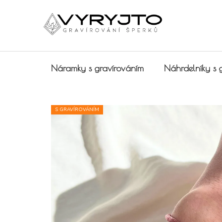
Přejít na obsah
Náramky s gravírováním
Náhrdelníky s 
S GRAVÍROVÁNÍM