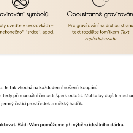
avírování symbolů
Oboustranné gravírován
ly uveďte v uvozovkách –
Pro gravírování na druhou stran
"nekonečno", "srdce", apod.
text rozdělte lomítkem
Text
zepředu/zezadu
aci. Je tak vhodná na každodenní nošení i koupání.
 tedy při manuální činnosti šperk odložit. Mohlo by dojít k mec
 jemný čistící prostředek a měkký hadřík.
taktovat. Rádi Vám pomůžeme při výběru ideálního dárku.