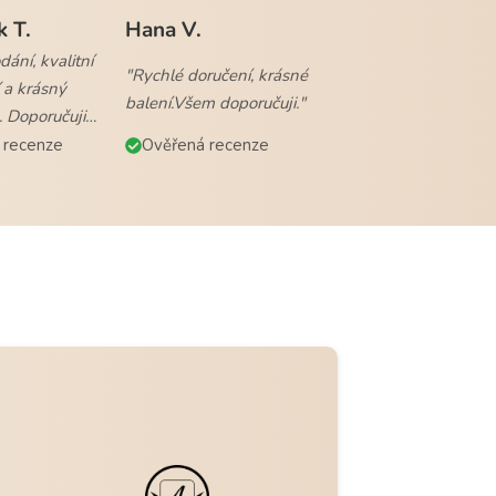
k T.
Hana V.
ání, kvalitní
"Rychlé doručení, krásné
 a krásný
balení.Všem doporučuji."
. Doporučuji
 recenze
Ověřená recenze