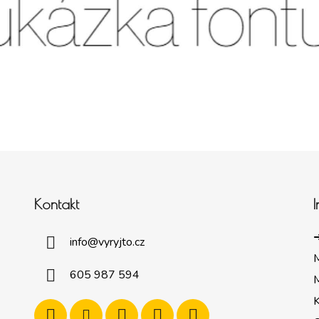
Kontakt
➜
info
@
vyryjto.cz
605 987 594
M
K