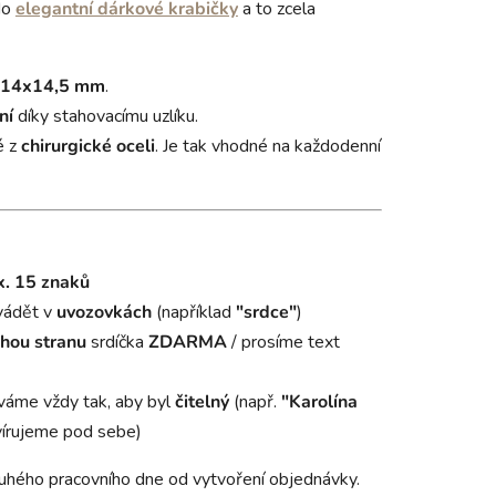
do
elegantní dárkové krabičky
a to zcela
14x14,5 mm
.
ní
díky stahovacímu uzlíku.
é z
chirurgické oceli
. Je tak vhodné na každodenní
. 15 znaků
vádět v
uvozovkách
(například
"srdce"
)
hou stranu
srdíčka
ZDARMA
/ prosíme text
váme vždy tak, aby byl
čitelný
(např.
"Karolína
írujeme pod sebe)
uhého pracovního dne od vytvoření objednávky.