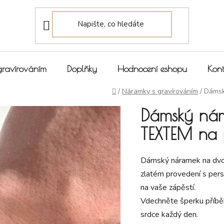
gravírováním
Doplňky
Hodnocení eshopu
Kont
Domů
/
Náramky s gravírováním
/
Dámsk
Dámský nár
TEXTEM na p
Dámský náramek na dvoj
zlatém provedení s per
na vaše zápěstí.
Vdechněte šperku příbě
srdce každý den.