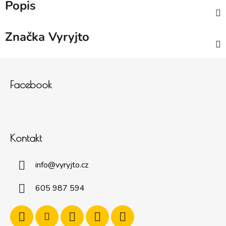
Popis
Značka
Vyryjto
Zápatí
Facebook
Kontakt
info
@
vyryjto.cz
605 987 594