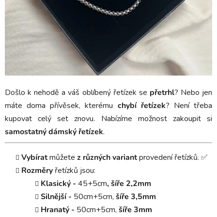
Došlo k nehodě a váš oblíbený řetízek se
přetrhl
? Nebo jen
máte doma přívěsek, kterému
chybí řetízek
? Není třeba
kupovat celý set znovu. Nabízíme možnost zakoupit si
samostatný dámský řetízek
.
Vybírat
můžete
z různých variant
provedení řetízků. ✅
Rozměry
řetízků jsou:
Klasický -
45+5cm
,
šíře
2,2mm
Silnější -
50cm+5cm,
šíře
3,5mm
Hranatý -
50cm+5cm,
šíře 3mm