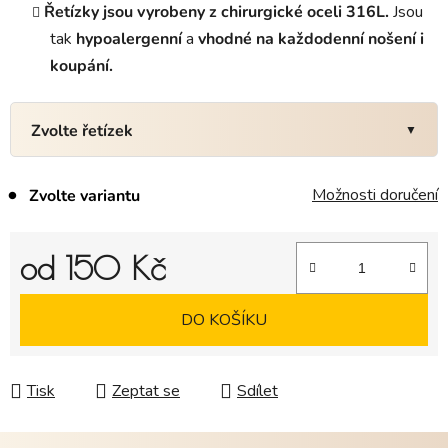
Řetízky jsou vyrobeny z chirurgické oceli 316L.
Jsou
tak
hypoalergenní
a
vhodné na každodenní nošení i
koupání.
Zvolte řetízek
Možnosti doručení
Zvolte variantu
od
150 Kč
Měrná cena:
DO KOŠÍKU
Tisk
Zeptat se
Sdílet