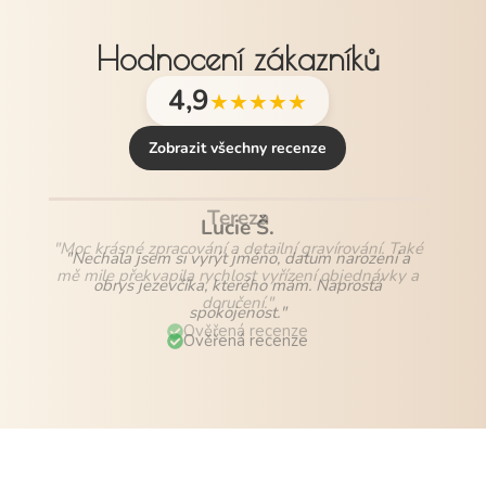
Hodnocení zákazníků
4,9
★★★★★
Zobrazit všechny recenze
Lucie Š.
"Nechala jsem si vyrýt jméno, datum narození a
obrys jezevčíka, kterého mám. Naprostá
spokojenost."
Ověřená recenze