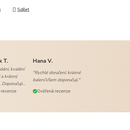
e
Sdílet
k T.
Hana V.
ání, kvalitní
"Rychlé doručení, krásné
 a krásný
balení.Všem doporučuji."
. Doporučuji
 recenze
Ověřená recenze