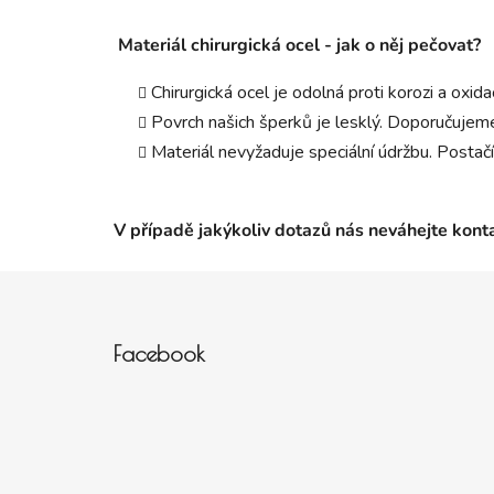
Materiál chirurgická ocel - jak o něj pečovat?
Chirurgická ocel je odolná proti korozi a oxid
Povrch našich šperků je lesklý. Doporučujeme
Materiál nevyžaduje speciální údržbu. Postačí
V případě jakýkoliv dotazů nás neváhejte kon
Zápatí
Facebook