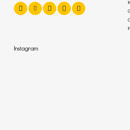
K
G
P
Instagram