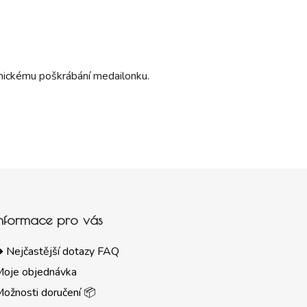
hanickému poškrábání medailonku.
Informace pro vás
 Nejčastější dotazy FAQ
Moje objednávka
ožnosti doručení 📦