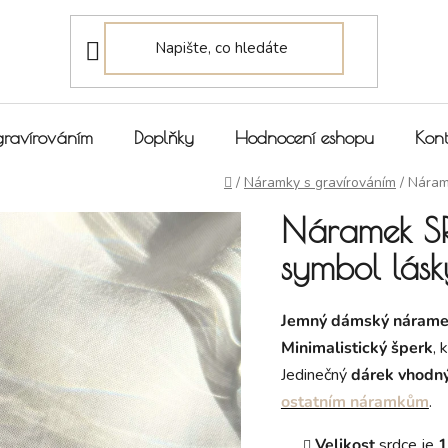
gravírováním
Doplňky
Hodnocení eshopu
Kont
Domů
/
Náramky s gravírováním
/
Náram
Náramek SR
symbol lásk
Jemný dámský náram
Minimalistický šperk
, 
Jedinečný
dárek vhodný
ostatním náramkům
.
Velikost
srdce je