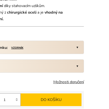
ní
díky stahovacím uzlíkům.
ný z
chirurgické
oceli
a je
vhodný
na
í.
amku:
VZORNÍK
Možnosti doručení
DO KOŠÍKU