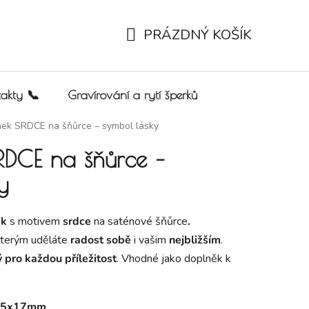
PRÁZDNÝ KOŠÍK
NÁKUPNÍ KOŠÍK
akty 📞
Gravírování a rytí šperků
ek SRDCE na šňůrce – symbol lásky
DCE na šňůrce –
y
ek
s motivem
srdce
na saténové šňůrce
.
kterým uděláte
radost
sobě
i vašim
nejbližším
.
 pro každou příležitost
. Vhodné jako doplněk k
15x17mm
.