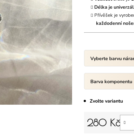
Délka je univerzál
Přívěšek je vyrobe
každodenní nošen
Vyberte barvu nár
Barva komponentu
Zvolte variantu
280 Kč
Měrná cena: