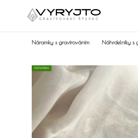
Přejít na obsah
Náramky s gravírováním
Náhrdelníky s 
NOVINKA