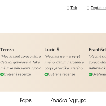
Tisk
Zeptat s
Tereza
Lucie Š.
Františe
"Moc krásné zpracování a
"Nechala jsem si vyrýt
"Rychlé dod
detailní gravírování. Také
jméno, datum narození a
zpracování
mě mile překvapila rychlost
obrys jezevčíka, kterého
náhrdelník
vyřízení objednávky a
mám. Naprostá
všem."
Ověřená recenze
Ověřená recenze
Ověřená
doručení."
spokojenost."
Popis
Značka
Vyryjto