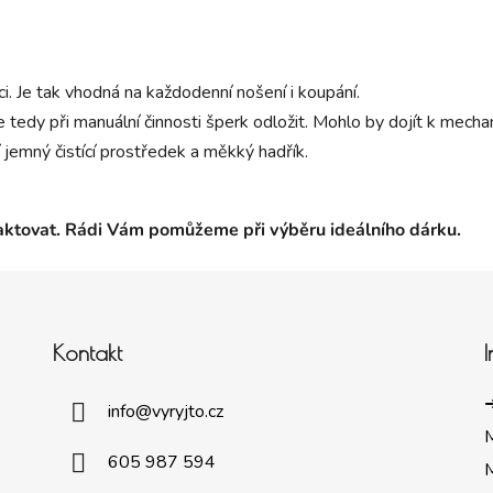
aci. Je tak vhodná na každodenní nošení i koupání.
 tedy při manuální činnosti šperk odložit. Mohlo by dojít k mec
 jemný čistící prostředek a měkký hadřík.
taktovat. Rádi Vám pomůžeme při výběru ideálního dárku.
Kontakt
➜
info
@
vyryjto.cz
605 987 594
M